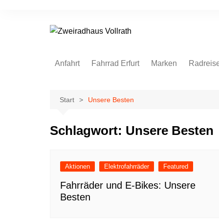
Zum
Inhalt
springen
Anfahrt
Fahrrad Erfurt
Marken
Radreis
Start
Unsere Besten
Schlagwort:
Unsere Besten
Aktionen
Elektrofahrräder
Featured
Fahrräder und E-Bikes: Unsere
Besten